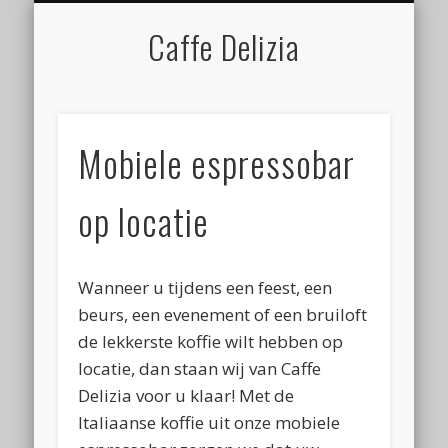
KOFFIE EN ESPRESSO MACHINE(S)
MOBIELE ESPRESSOBAR
KOFFIEBUS OP LOCATIE
CONTACT EN OFFERTE
BARISTA HUREN
Caffe Delizia
Mobiele espressobar
op locatie
Wanneer u tijdens een feest, een
beurs, een evenement of een bruiloft
de lekkerste koffie wilt hebben op
locatie, dan staan wij van Caffe
Delizia voor u klaar! Met de
Italiaanse koffie uit onze mobiele